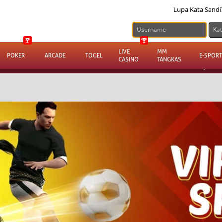
Lupa Kata Sandi
LIVE
MM
POKER
ARCADE
TOGEL
E-SPOR
CASINO
TANGKAS
Ikuti dan Dapatkan Bonu