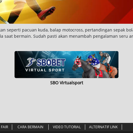
kan seperti pacuan kuda, balap motocross, pertandingan sepak bol
 saat bermain. Sudah pasti akan menambah pengalaman seru an
SBO Virtualsport
FAIR
CARA BERMAIN
VIDEO TUTORIAL
ALTERNATIF LINK