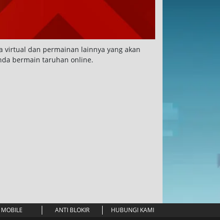
a virtual dan permainan lainnya yang akan
da bermain taruhan online.
MOBILE
ANTI BLOKIR
HUBUNGI KAMI