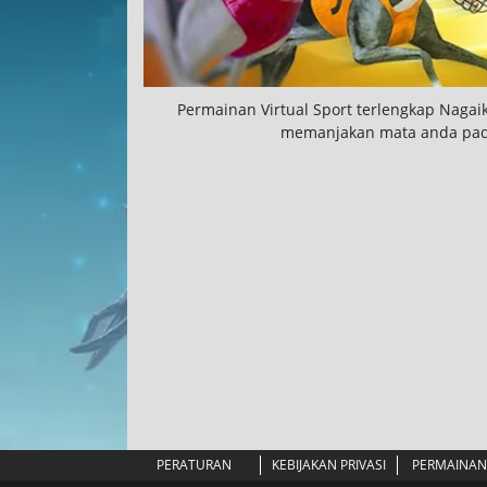
Permainan Virtual Sport terlengkap Nagai
memanjakan mata anda pada
PERATURAN
KEBIJAKAN PRIVASI
PERMAINAN 